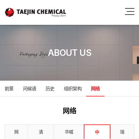
ABOUT US
前景
问候语
历史
组织架构
网络
网络
网
清
华城
瑞
中