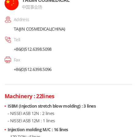
中国事业场
Address
TAIJIN COSMEDICAL(CHINA)
Tell
+86(0)512.6398.5098
Fax
+86(0)512.6398.5096
Machinery : 22lines
ISBM (Injection stretch blow molding) : 3 lines
- NISSEI ASB 12N : 2 lines
- NISSEI ASB 12M : 1 lines
Injection molding M/C : 16 lines
- 170 TON : 5lines