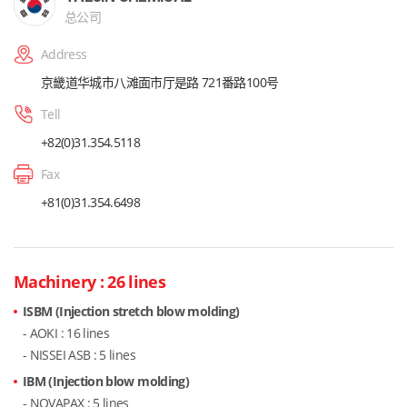
总公司
Address
京畿道华城市八滩面市厅是路 721番路100号
Tell
+82(0)31.354.5118
Fax
+81(0)31.354.6498
Machinery : 26 lines
ISBM (Injection stretch blow molding)
- AOKI : 16 lines
- NISSEI ASB : 5 lines
IBM (Injection blow molding)
- NOVAPAX : 5 lines