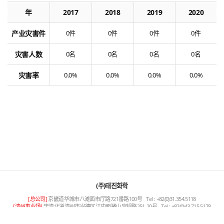
年
2017
2018
2019
2020
产业灾害件
0件
0件
0件
0件
灾害人数
0名
0名
0名
0名
灾害率
0.0%
0.0%
0.0%
0.0%
(주)태진화학
[总公司]
京畿道华城市八滩面市厅路721番路100号
Tel : +82(0)31.354.5118
[清州事业场]
忠清北道清州市兴德区江内面猪山宫岘路251-20号
Tel : +82(0)43.715.5178
Copyright © TAEJIN CHEMICAL All RIGHT RESERVED