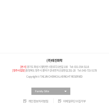
(주)태진화학
[본사]
경기도 화성시 팔탄면 시청로721번길 100
Tel : 031-354-5118
[청주사업장]
충청북도 청주시 흥덕구 강내면 저산궁현길 251-20
Tel : 043-715-5178
Copyright © TAEJIN CHEMICAL All RIGHT RESERVED
Family Site
개인정보처리방침
이메일무단수집거부